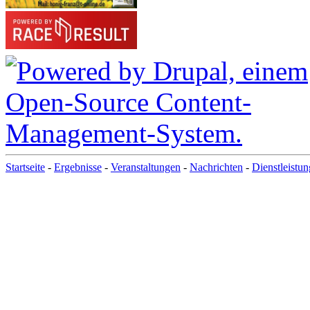
Startseite
-
Ergebnisse
-
Veranstaltungen
-
Nachrichten
-
Dienstleistu