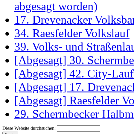
abgesagt worden)
17. Drevenacker Volksba
34. Raesfelder Volkslauf
39. Volks- und Straßenl
[Abgesagt] 30. Schermb
[Abgesagt] 42. City-La
[Abgesagt] 17. Drevenac
[Abgesagt] Raesfelder Vo
29. Schermbecker Halbm
Diese Website durchsuchen: