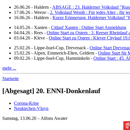
26.06.26
-
Haldern
-
ABSAGE : 23. Halderner Volkslauf "Run
17.06.26
-
Weeze
-
2. Volkslauf Wemb : Für jedes Alter - für j
16.06.26
-
Haldern
-
Kurze Erinnerung. Halderner Volkslauf 
14.05.26
-
Xanten
-
Citlauf Xanten : Online Start Anmeldung
04.04.26
-
Rees
-
Online Start zu Ostern : 3. Reeser Rheinlauf
03.04.26
-
Kleve
-
Online Start zu Ostern : Klever Citylauf 19
25.02.26
-
Lippe-Issel-Cup, Drevenack
-
Online Start Drevena
15.02.26
-
Alpen, Emmerich-Elten, Geldern
-
Online Start für 
09.02.26
-
Lippe-Issel-Cup, Hamminkeln
-
Online Start : 45.
mehr ...
Startseite
[Abgesagt] 20. ENNI-Donkenlauf
Corona-Krise
Neukirchen-Vluyn
Samstag, 13.06.20 – Alfons Awater