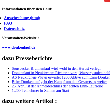
Informationen über den Lauf:
Ausschreibung (html)
FAQ
Datenschutz
Veranstalter-Website :
www.donkenlauf.de
dazu Presseberichte
Sonsbecker Brunnenlauf wird wohl in den Herbst verlegt
Donkenlauf in Neukirchen: Richterin vorn, Wasserpistolen helf
AS Neukirchen-Vluyn erwartet 1200 Aktive zum Enni-Donken
Beim Donkenlauf geht der Kampf um den Gesamtsieg weiter
25. April ist der Anmeldeschluss der achten Enni-Laufserie
1.200 Teilnehmer in Xanten am Start
dazu weitere Artikel :