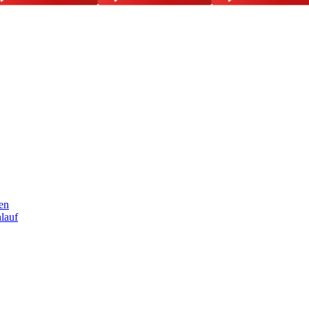
en
lauf