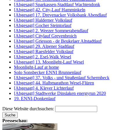
[Abgesagt] Sparkassen-Stadtlauf Wachtendonk
[Abgesagt] 42. City-Lauf Hamminkeln
[Abgesagt] 17. Drevenacker Volksbank Abendlauf
[Abgesagt] Halderner Volkslauf
[Abgesagt] Gocher Steintorlauf
[Abgesagt] 2. Weezer Sommerabendlauf
[Abgesagt] Citylauf Grevenbroich
[Abgesagt] Griesson - de Beukelaer Altstadtlauf
[Abgesagt] 29. Alpener Stadtlauf
[Abgesagt] Raesfelder Volkslauf
[Abgesagt] 2. Esel-Walk Wesel
[Abgesagt] 13. Moonlight-Lauf Wesel
Moonlight-Lauf at home
Solo Sonsbecker ENNI Brunnenlauf
[Abgesagt] 37. Volks - und Straßenlauf Schermbeck
[Abgesagt] 44. Halbmarathon Wesel-Flüren
[Abgesagt] 4. Klever Lichterlauf
[Abgesagt] Stadtwerke Dinslaken energyrun 2020
19. ENNI-Donkenlauf
Diese Website durchsuchen:
Presseschau: