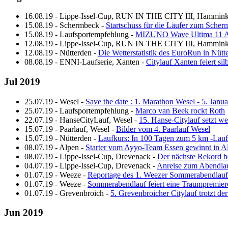
16.08.19
-
Lippe-Issel-Cup, RUN IN THE CITY III, Hammink
15.08.19
-
Schermbeck
-
Startschuss für die Läufer zum Sche
15.08.19
-
Laufsportempfehlung
-
MIZUNO Wave Ultima 11 
12.08.19
-
Lippe-Issel-Cup, RUN IN THE CITY III, Hammink
12.08.19
-
Nütterden
-
Die Wetterstatistik des EuroRun in Nütt
08.08.19
-
ENNI-Laufserie, Xanten
-
Citylauf Xanten feiert si
Jul 2019
25.07.19
-
Wesel
-
Save the date : 1. Marathon Wesel - 5. Janu
25.07.19
-
Laufsportempfehlung
-
Marco van Beek rockt Roth
22.07.19
-
HanseCityLauf, Wesel
-
15. Hanse-Citylauf setzt w
15.07.19
-
Paarlauf, Wesel
-
Bilder vom 4. Paarlauf Wesel
15.07.19
-
Nütterden
-
Laufkurs: In 100 Tagen zum 5 km -Lauf
08.07.19
-
Alpen
-
Starter vom Ayyo-Team Essen gewinnt in A
08.07.19
-
Lippe-Issel-Cup, Drevenack
-
Der nächste Rekord 
04.07.19
-
Lippe-Issel-Cup, Drevenack
-
Anreise zum Abendla
01.07.19
-
Weeze
-
Reportage des 1. Weezer Sommerabendlauf
01.07.19
-
Weeze
-
Sommerabendlauf feiert eine Traumpremier
01.07.19
-
Grevenbroich
-
5. Grevenbroicher Citylauf trotzt der
Jun 2019