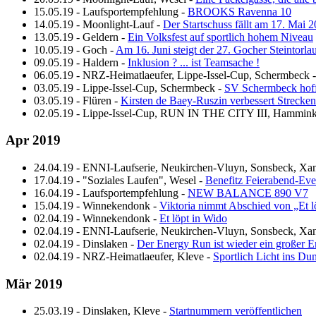
15.05.19
-
Laufsportempfehlung
-
BROOKS Ravenna 10
14.05.19
-
Moonlight-Lauf
-
Der Startschuss fällt am 17. Mai
13.05.19
-
Geldern
-
Ein Volksfest auf sportlich hohem Niveau
10.05.19
-
Goch
-
Am 16. Juni steigt der 27. Gocher Steintorla
09.05.19
-
Haldern
-
Inklusion ? ... ist Teamsache !
06.05.19
-
NRZ-Heimatlaeufer, Lippe-Issel-Cup, Schermbeck
03.05.19
-
Lippe-Issel-Cup, Schermbeck
-
SV Schermbeck hofft
03.05.19
-
Flüren
-
Kirsten de Baey-Ruszin verbessert Strecke
02.05.19
-
Lippe-Issel-Cup, RUN IN THE CITY III, Hammink
Apr 2019
24.04.19
-
ENNI-Laufserie, Neukirchen-Vluyn, Sonsbeck, Xa
17.04.19
-
"Soziales Laufen", Wesel
-
Benefitz Feierabend-Eve
16.04.19
-
Laufsportempfehlung
-
NEW BALANCE 890 V7
15.04.19
-
Winnekendonk
-
Viktoria nimmt Abschied von „Et l
02.04.19
-
Winnekendonk
-
Et löpt in Wido
02.04.19
-
ENNI-Laufserie, Neukirchen-Vluyn, Sonsbeck, Xa
02.04.19
-
Dinslaken
-
Der Energy Run ist wieder ein großer E
02.04.19
-
NRZ-Heimatlaeufer, Kleve
-
Sportlich Licht ins Du
Mär 2019
25.03.19
-
Dinslaken, Kleve
-
Startnummern veröffentlichen