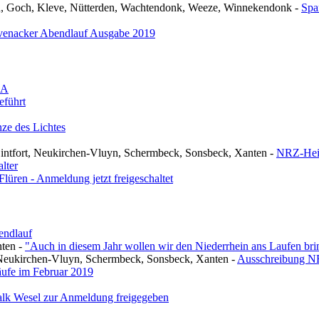
n, Goch, Kleve, Nütterden, Wachtendonk, Weeze, Winnekendonk
-
Spar
evenacker Abendlauf Ausgabe 2019
OA
eführt
nze des Lichtes
ntfort, Neukirchen-Vluyn, Schermbeck, Sonsbeck, Xanten
-
NRZ-Heim
lter
üren - Anmeldung jetzt freigeschaltet
endlauf
nten
-
"Auch in diesem Jahr wollen wir den Niederrhein ans Laufen br
Neukirchen-Vluyn, Schermbeck, Sonsbeck, Xanten
-
Ausschreibung NR
äufe im Februar 2019
alk Wesel zur Anmeldung freigegeben