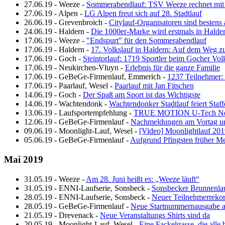
27.06.19
-
Weeze
-
Sommerabendlauf: TSV Weeze rechnet mit 
27.06.19
-
Alpen
-
LG Alpen freut sich auf 28. Stadtlauf
26.06.19
-
Grevenbroich
-
Citylauf-Organisatoren sind bestens a
24.06.19
-
Haldern
-
Die 1000er-Marke wird erstmals in Halde
17.06.19
-
Weeze
-
"Endspurt" für den Sommerabendlauf
17.06.19
-
Haldern
-
17. Volkslauf in Haldern: Auf dem Weg 
17.06.19
-
Goch
-
Steintorlauf: 1719 Sportler beim Gocher Volk
17.06.19
-
Neukirchen-Vluyn
-
Erlebnis für die ganze Familie
17.06.19
-
GeBeGe-Firmenlauf, Emmerich
-
1237 Teilnehmer: 
17.06.19
-
Paarlauf, Wesel
-
Paarlauf mit Jan Fitschen
14.06.19
-
Goch
-
Der Spaß am Sport ist das Wichtigste
14.06.19
-
Wachtendonk
-
Wachtendonker Stadtlauf feiert Staff
13.06.19
-
Laufsportempfehlung
-
TRUE MOTION U-Tech N
12.06.19
-
GeBeGe-Firmenlauf
-
Nachmeldungen am Vortag und
09.06.19
-
Moonlight-Lauf, Wesel
-
[Video] Moonlightlauf 20
05.06.19
-
GeBeGe-Firmenlauf
-
Aufgrund Pfingsten früher M
Mai 2019
31.05.19
-
Weeze
-
Am 28. Juni heißt es: „Weeze läuft“
31.05.19
-
ENNI-Laufserie, Sonsbeck
-
Sonsbecker Brunnenla
28.05.19
-
ENNI-Laufserie, Sonsbeck
-
Neuer Teilnehmerrekor
28.05.19
-
GeBeGe-Firmenlauf
-
Neue Startnummernausgabe a
21.05.19
-
Drevenack
-
Neue Veranstaltungs Shirts sind da
20.05.19
-
Moonlight-Lauf, Wesel
-
Eine Fackelgasse, die alle 