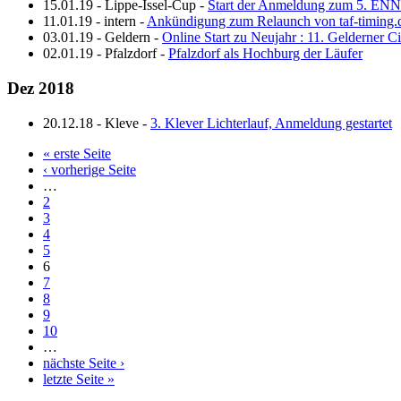
15.01.19
-
Lippe-Issel-Cup
-
Start der Anmeldung zum 5. ENNI
11.01.19
-
intern
-
Ankündigung zum Relaunch von taf-timing.
03.01.19
-
Geldern
-
Online Start zu Neujahr : 11. Gelderner Ci
02.01.19
-
Pfalzdorf
-
Pfalzdorf als Hochburg der Läufer
Dez 2018
20.12.18
-
Kleve
-
3. Klever Lichterlauf, Anmeldung gestartet
« erste Seite
‹ vorherige Seite
…
2
3
4
5
6
7
8
9
10
…
nächste Seite ›
letzte Seite »