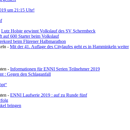
 2019 um 21:15 Uhr!
uf
-
Lutz Holste gewinnt Volkslauf des SV Schermbeck
 auf 600 Starter beim Volkslauf
nrekord beim Flürener Halbmarathon
eln
-
Mit der 41. Auflage des Citylaufes geht es in Hamminkeln weiter
nten
-
Informationen für ENNI Serien Teilnehmer 2019
nt : Gegen den Schlaganfall
öpt“
nten
-
ENNI Laufserie 2019 : auf zu Runde fünf
rfolg
nkel bringen