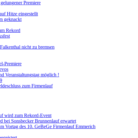
gelungener Premiere
uf Hitze eingestellt
rn geknackt
zum Rekord
sfest
Falkenthal nicht zu bremsen
el-Premiere
evos
 Veranstaltungstag möglich !
19
eldeschluss zum Firmenlauf
uf wird zum Rekord-Event
d bei Sonsbecker Brunnenlauf erwartet
m Vortag des 10. GeBeGe Firmenlauf Emmerich
begeistert