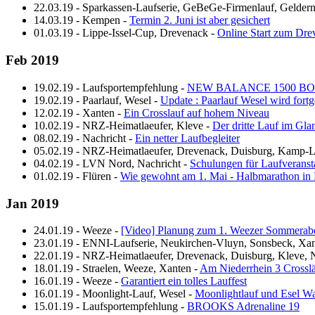
22.03.19
-
Sparkassen-Laufserie, GeBeGe-Firmenlauf, Gelder
14.03.19
-
Kempen
-
Termin 2. Juni ist aber gesichert
01.03.19
-
Lippe-Issel-Cup, Drevenack
-
Online Start zum Dr
Feb 2019
19.02.19
-
Laufsportempfehlung
-
NEW BALANCE 1500 B
19.02.19
-
Paarlauf, Wesel
-
Update : Paarlauf Wesel wird fortg
12.02.19
-
Xanten
-
Ein Crosslauf auf hohem Niveau
10.02.19
-
NRZ-Heimatlaeufer, Kleve
-
Der dritte Lauf im Gla
08.02.19
-
Nachricht
-
Ein netter Laufbegleiter
05.02.19
-
NRZ-Heimatlaeufer, Drevenack, Duisburg, Kamp-Li
04.02.19
-
LVN Nord, Nachricht
-
Schulungen für Laufveransta
01.02.19
-
Flüren
-
Wie gewohnt am 1. Mai - Halbmarathon in Fl
Jan 2019
24.01.19
-
Weeze
-
[Video] Planung zum 1. Weezer Sommerab
23.01.19
-
ENNI-Laufserie, Neukirchen-Vluyn, Sonsbeck, Xa
22.01.19
-
NRZ-Heimatlaeufer, Drevenack, Duisburg, Kleve, 
18.01.19
-
Straelen, Weeze, Xanten
-
Am Niederrhein 3 Crossl
16.01.19
-
Weeze
-
Garantiert ein tolles Lauffest
16.01.19
-
Moonlight-Lauf, Wesel
-
Moonlightlauf und Esel W
15.01.19
-
Laufsportempfehlung
-
BROOKS Adrenaline 19