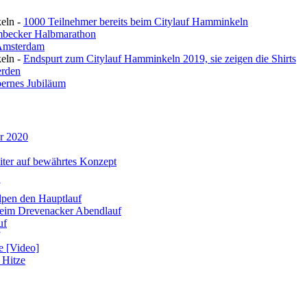
eln
-
1000 Teilnehmer bereits beim Citylauf Hamminkeln
rmbecker Halbmarathon
Amsterdam
eln
-
Endspurt zum Citylauf Hamminkeln 2019, sie zeigen die Shirts
erden
lbernes Jubiläum
ar 2020
eiter auf bewährtes Konzept
lpen den Hauptlauf
beim Drevenacker Abendlauf
uf
e [Video]
 Hitze