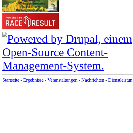
Startseite
-
Ergebnisse
-
Veranstaltungen
-
Nachrichten
-
Dienstleistu