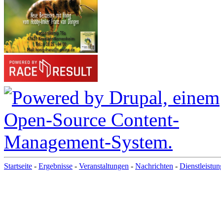
Startseite
-
Ergebnisse
-
Veranstaltungen
-
Nachrichten
-
Dienstleistu