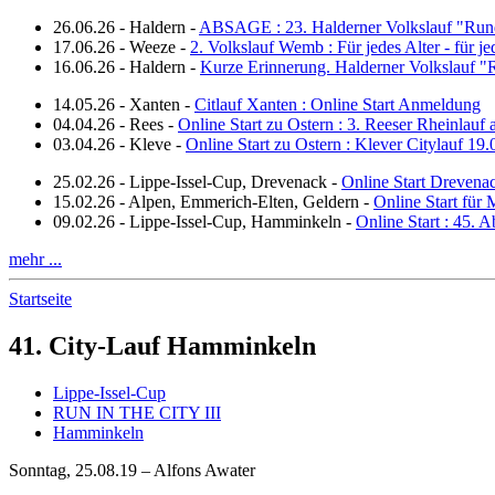
26.06.26
-
Haldern
-
ABSAGE : 23. Halderner Volkslauf "Run
17.06.26
-
Weeze
-
2. Volkslauf Wemb : Für jedes Alter - für j
16.06.26
-
Haldern
-
Kurze Erinnerung. Halderner Volkslauf 
14.05.26
-
Xanten
-
Citlauf Xanten : Online Start Anmeldung
04.04.26
-
Rees
-
Online Start zu Ostern : 3. Reeser Rheinlauf
03.04.26
-
Kleve
-
Online Start zu Ostern : Klever Citylauf 19
25.02.26
-
Lippe-Issel-Cup, Drevenack
-
Online Start Drevena
15.02.26
-
Alpen, Emmerich-Elten, Geldern
-
Online Start für 
09.02.26
-
Lippe-Issel-Cup, Hamminkeln
-
Online Start : 45.
mehr ...
Startseite
41. City-Lauf Hamminkeln
Lippe-Issel-Cup
RUN IN THE CITY III
Hamminkeln
Sonntag, 25.08.19 – Alfons Awater