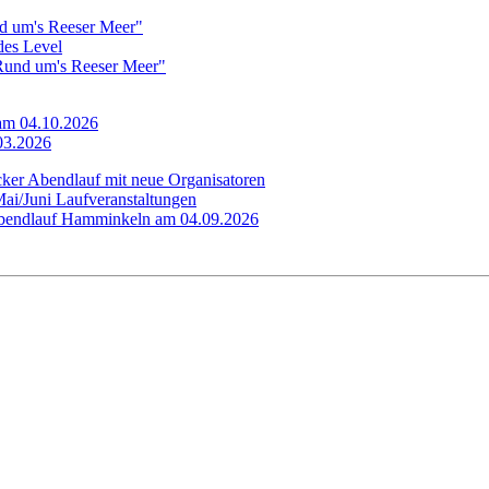
d um's Reeser Meer"
edes Level
"Rund um's Reeser Meer"
 am 04.10.2026
.03.2026
cker Abendlauf mit neue Organisatoren
Mai/Juni Laufveranstaltungen
 Abendlauf Hamminkeln am 04.09.2026