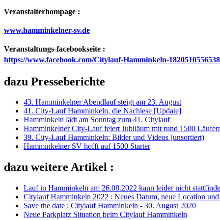
Veranstalterhompage
:
www.hamminkelner-sv.de
Veranstaltungs-facebookseite :
https://www.facebook.com/Citylauf-Hamminkeln-1820510556538
dazu Presseberichte
43. Hamminkelner Abendlauf steigt am 23. August
41. City-Lauf Hamminkeln, die Nachlese [Update]
Hamminkeln lädt am Sonntag zum 41. Citylauf
Hamminkelner City-Lauf feiert Jubiläum mit rund 1500 Läufer
39. City-Lauf Hamminkeln: Bilder und Videos (unsortiert)
Hamminkelner SV hofft auf 1500 Starter
dazu weitere Artikel :
Lauf in Hamminkeln am 26.08.2022 kann leider nicht stattfinde
Citylauf Hamminkeln 2022 : Neues Datum, neue Location und
Save the date : Citylauf Hamminkeln - 30. August 2020
Neue Parkplatz Situation beim Citylauf Hamminkeln