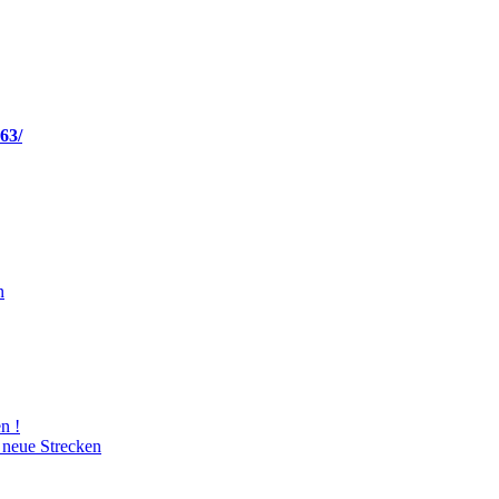
63/
n
n !
 neue Strecken