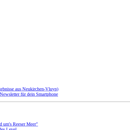
gebnisse aus Neukirchen-Vluyn)
ewsletter für dein Smartphone
d um's Reeser Meer"
edes Level