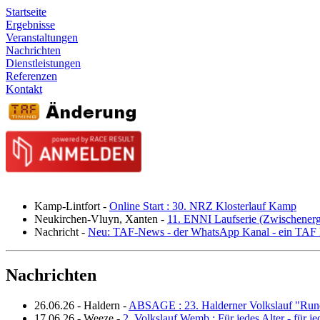
Startseite
Ergebnisse
Veranstaltungen
Nachrichten
Dienstleistungen
Referenzen
Kontakt
Kamp-Lintfort
-
Online Start : 30. NRZ Klosterlauf Kamp
Neukirchen-Vluyn, Xanten
-
11. ENNI Laufserie (Zwischener
Nachricht
-
Neu: TAF-News - der WhatsApp Kanal - ein TAF N
Nachrichten
26.06.26
-
Haldern
-
ABSAGE : 23. Halderner Volkslauf "Run
17.06.26
-
Weeze
-
2. Volkslauf Wemb : Für jedes Alter - für j