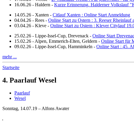
16.06.26
-
Haldern
-
Kurze Erinnerung. Halderner Volkslauf 
14.05.26
-
Xanten
-
Citlauf Xanten : Online Start Anmeldung
04.04.26
-
Rees
-
Online Start zu Ostern : 3. Reeser Rheinlauf
03.04.26
-
Kleve
-
Online Start zu Ostern : Klever Citylauf 19
25.02.26
-
Lippe-Issel-Cup, Drevenack
-
Online Start Drevena
15.02.26
-
Alpen, Emmerich-Elten, Geldern
-
Online Start für 
09.02.26
-
Lippe-Issel-Cup, Hamminkeln
-
Online Start : 45.
mehr ...
Startseite
4. Paarlauf Wesel
Paarlauf
Wesel
Sonntag, 14.07.19 – Alfons Awater