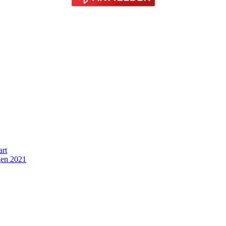
art
gen 2021