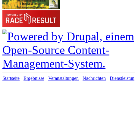
Startseite
-
Ergebnisse
-
Veranstaltungen
-
Nachrichten
-
Dienstleistu