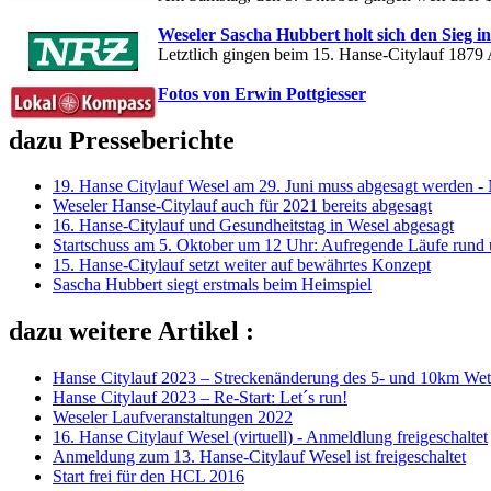
Weseler Sascha Hubbert holt sich den Sieg i
Letztlich gingen beim 15. Hanse-Citylauf 1879 
Fotos von Erwin Pottgiesser
dazu Presseberichte
19. Hanse Citylauf Wesel am 29. Juni muss abgesagt werden - 
Weseler Hanse-Citylauf auch für 2021 bereits abgesagt
16. Hanse-Citylauf und Gesundheitstag in Wesel abgesagt
Startschuss am 5. Oktober um 12 Uhr: Aufregende Läufe run
15. Hanse-Citylauf setzt weiter auf bewährtes Konzept
Sascha Hubbert siegt erstmals beim Heimspiel
dazu weitere Artikel :
Hanse Citylauf 2023 – Streckenänderung des 5- und 10km We
Hanse Citylauf 2023 – Re-Start: Let´s run!
Weseler Laufveranstaltungen 2022
16. Hanse Citylauf Wesel (virtuell) - Anmeldlung freigeschaltet
Anmeldung zum 13. Hanse-Citylauf Wesel ist freigeschaltet
Start frei für den HCL 2016