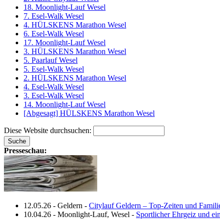
18. Moonlight-Lauf Wesel
7. Esel-Walk Wesel
4. HÜLSKENS Marathon Wesel
6. Esel-Walk Wesel
17. Moonlight-Lauf Wesel
3. HÜLSKENS Marathon Wesel
5. Paarlauf Wesel
5. Esel-Walk Wesel
2. HÜLSKENS Marathon Wesel
4. Esel-Walk Wesel
3. Esel-Walk Wesel
14. Moonlight-Lauf Wesel
[Abgesagt] HÜLSKENS Marathon Wesel
Diese Website durchsuchen:
Presseschau:
12.05.26
-
Geldern
-
Citylauf Geldern – Top‑Zeiten und Famili
10.04.26
-
Moonlight-Lauf, Wesel
-
Sportlicher Ehrgeiz und e