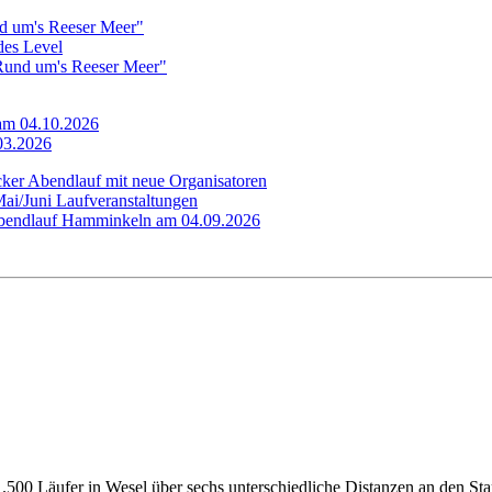
d um's Reeser Meer"
edes Level
"Rund um's Reeser Meer"
 am 04.10.2026
.03.2026
cker Abendlauf mit neue Organisatoren
Mai/Juni Laufveranstaltungen
 Abendlauf Hamminkeln am 04.09.2026
500 Läufer in Wesel über sechs unterschiedliche Distanzen an den Sta