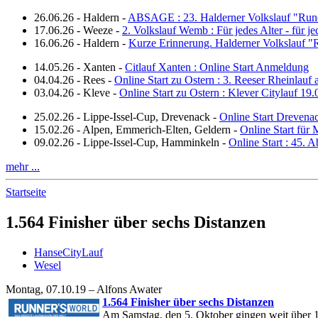
26.06.26
-
Haldern
-
ABSAGE : 23. Halderner Volkslauf "Run
17.06.26
-
Weeze
-
2. Volkslauf Wemb : Für jedes Alter - für j
16.06.26
-
Haldern
-
Kurze Erinnerung. Halderner Volkslauf 
14.05.26
-
Xanten
-
Citlauf Xanten : Online Start Anmeldung
04.04.26
-
Rees
-
Online Start zu Ostern : 3. Reeser Rheinlauf
03.04.26
-
Kleve
-
Online Start zu Ostern : Klever Citylauf 19
25.02.26
-
Lippe-Issel-Cup, Drevenack
-
Online Start Drevena
15.02.26
-
Alpen, Emmerich-Elten, Geldern
-
Online Start für 
09.02.26
-
Lippe-Issel-Cup, Hamminkeln
-
Online Start : 45.
mehr ...
Startseite
1.564 Finisher über sechs Distanzen
HanseCityLauf
Wesel
Montag, 07.10.19 – Alfons Awater
1.564 Finisher über sechs Distanzen
Am Samstag, den 5. Oktober gingen weit über 1.