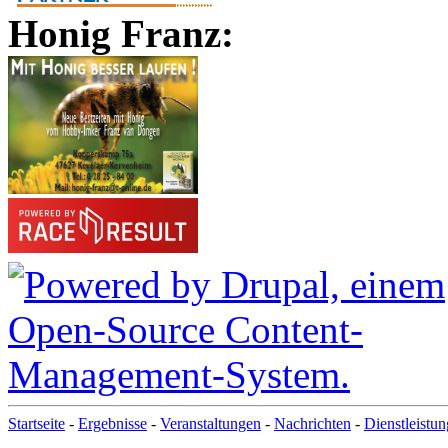
Honig Franz:
Startseite
-
Ergebnisse
-
Veranstaltungen
-
Nachrichten
-
Dienstleistu