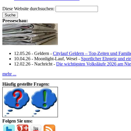
Diese Website durchsuchen:
Presseschau:
12.05.26
-
Geldern
-
Citylauf Geldern – Top‑Zeiten und Famili
10.04.26
-
Moonlight-Lauf, Wesel
-
Sportlicher Ehrgeiz und e
12.02.26
-
Nachricht
-
Die wichtigsten Volksläufe 2026 am Nie
mehr ...
Häufig gestellte Fragen:
Folgen Sie uns: