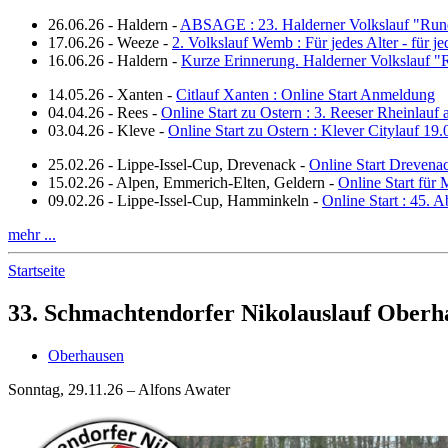
26.06.26
-
Haldern
-
ABSAGE : 23. Halderner Volkslauf "Run
17.06.26
-
Weeze
-
2. Volkslauf Wemb : Für jedes Alter - für j
16.06.26
-
Haldern
-
Kurze Erinnerung. Halderner Volkslauf 
14.05.26
-
Xanten
-
Citlauf Xanten : Online Start Anmeldung
04.04.26
-
Rees
-
Online Start zu Ostern : 3. Reeser Rheinlauf
03.04.26
-
Kleve
-
Online Start zu Ostern : Klever Citylauf 19
25.02.26
-
Lippe-Issel-Cup, Drevenack
-
Online Start Drevena
15.02.26
-
Alpen, Emmerich-Elten, Geldern
-
Online Start für 
09.02.26
-
Lippe-Issel-Cup, Hamminkeln
-
Online Start : 45.
mehr ...
Startseite
33. Schmachtendorfer Nikolauslauf Oberh
Oberhausen
Sonntag, 29.11.26 – Alfons Awater