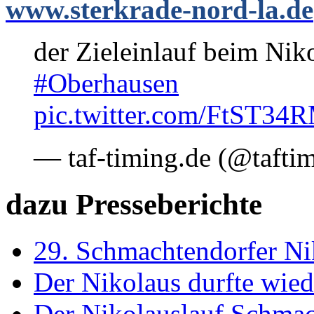
www.sterkrade-nord-la.de
der Zieleinlauf beim Niko
#Oberhausen
pic.twitter.com/FtST34
— taf-timing.de (@tafti
dazu Presseberichte
29. Schmachtendorfer Ni
Der Nikolaus durfte wied
Der Nikolauslauf Schmac