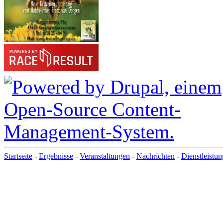
Startseite
-
Ergebnisse
-
Veranstaltungen
-
Nachrichten
-
Dienstleistu