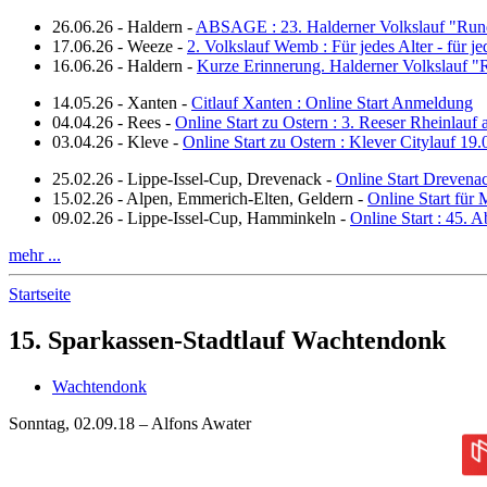
26.06.26
-
Haldern
-
ABSAGE : 23. Halderner Volkslauf "Run
17.06.26
-
Weeze
-
2. Volkslauf Wemb : Für jedes Alter - für j
16.06.26
-
Haldern
-
Kurze Erinnerung. Halderner Volkslauf 
14.05.26
-
Xanten
-
Citlauf Xanten : Online Start Anmeldung
04.04.26
-
Rees
-
Online Start zu Ostern : 3. Reeser Rheinlauf
03.04.26
-
Kleve
-
Online Start zu Ostern : Klever Citylauf 19
25.02.26
-
Lippe-Issel-Cup, Drevenack
-
Online Start Drevena
15.02.26
-
Alpen, Emmerich-Elten, Geldern
-
Online Start für 
09.02.26
-
Lippe-Issel-Cup, Hamminkeln
-
Online Start : 45.
mehr ...
Startseite
15. Sparkassen-Stadtlauf Wachtendonk
Wachtendonk
Sonntag, 02.09.18 – Alfons Awater