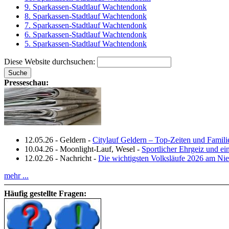
9. Sparkassen-Stadtlauf Wachtendonk
8. Sparkassen-Stadtlauf Wachtendonk
7. Sparkassen-Stadtlauf Wachtendonk
6. Sparkassen-Stadtlauf Wachtendonk
5. Sparkassen-Stadtlauf Wachtendonk
Diese Website durchsuchen:
Presseschau:
12.05.26
-
Geldern
-
Citylauf Geldern – Top‑Zeiten und Famili
10.04.26
-
Moonlight-Lauf, Wesel
-
Sportlicher Ehrgeiz und e
12.02.26
-
Nachricht
-
Die wichtigsten Volksläufe 2026 am Nie
mehr ...
Häufig gestellte Fragen: