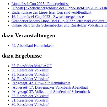
Lippe-Issel-Cup 2025 : Endergebnisse
[Update] : Zwischenergebnisse des Lippe-Issel-Cup 2025 VO
Endergbnisse des Lippe-Issel-Cup sind veröffentlicht
16. Lippe-Issel-Cup 2023 - Zwischenergebnisse
Geänderter Modus Lippe Issel Cup 2022 : Jetzt zwei von drei
Online Start für die Schermbecker und Raesfelder Volksläufe 
dazu Veranstaltungen
45. Abendlauf Hamminkeln
dazu Ergebnisse
37. Raesfelder Mai-LAUF
36. Raesfelder Volkslauf
35. Raesfelder Volkslauf
34. Raesfelder Volkslauf
[Abgesagt] 42. City-Lauf Hamminkeln
[Abgesagt] 17. Drevenacker Volksbank Abendlauf
[Abgesagt] 37. Volks - und Straßenlauf Schermbeck
33. Raesfelder Volkslauf
31. Raesfelder Volkslauf
30. Raesfelder Volkslauf