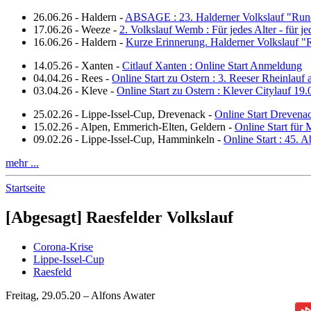
26.06.26
-
Haldern
-
ABSAGE : 23. Halderner Volkslauf "Run
17.06.26
-
Weeze
-
2. Volkslauf Wemb : Für jedes Alter - für j
16.06.26
-
Haldern
-
Kurze Erinnerung. Halderner Volkslauf 
14.05.26
-
Xanten
-
Citlauf Xanten : Online Start Anmeldung
04.04.26
-
Rees
-
Online Start zu Ostern : 3. Reeser Rheinlauf
03.04.26
-
Kleve
-
Online Start zu Ostern : Klever Citylauf 19
25.02.26
-
Lippe-Issel-Cup, Drevenack
-
Online Start Drevena
15.02.26
-
Alpen, Emmerich-Elten, Geldern
-
Online Start für 
09.02.26
-
Lippe-Issel-Cup, Hamminkeln
-
Online Start : 45.
mehr ...
Startseite
[Abgesagt] Raesfelder Volkslauf
Corona-Krise
Lippe-Issel-Cup
Raesfeld
Freitag, 29.05.20 – Alfons Awater