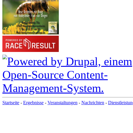
Startseite
-
Ergebnisse
-
Veranstaltungen
-
Nachrichten
-
Dienstleistu