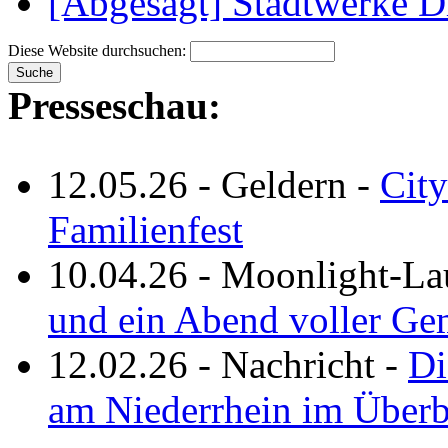
[Abgesagt] Stadtwerke D
Diese Website durchsuchen:
Presseschau:
12.05.26
-
Geldern
-
City
Familienfest
10.04.26
-
Moonlight-La
und ein Abend voller Ge
12.02.26
-
Nachricht
-
Di
am Niederrhein im Überb