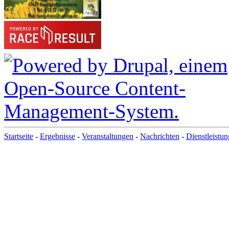
Startseite
-
Ergebnisse
-
Veranstaltungen
-
Nachrichten
-
Dienstleistu