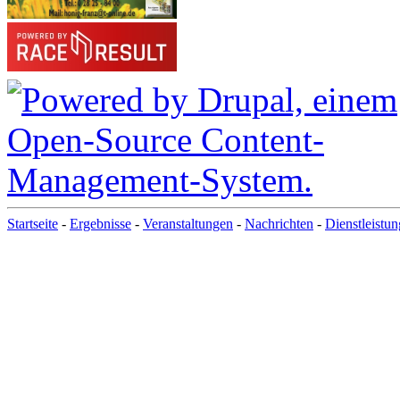
Startseite
-
Ergebnisse
-
Veranstaltungen
-
Nachrichten
-
Dienstleistu