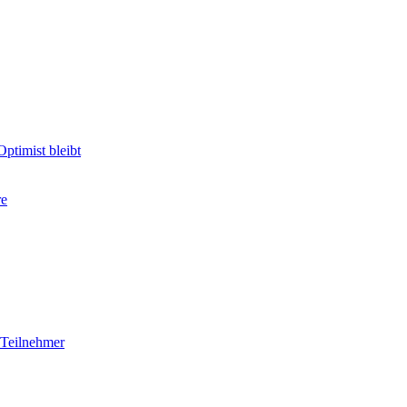
ptimist bleibt
re
 Teilnehmer