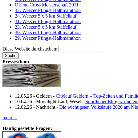
Offene Cross Meisterschaft 2011
32. Weezer Pfingst-Halbmarathon
24. Weezer 5 x 5 km Staffellauf
31. Weezer Pfingst-Halbmarathon
23. Weezer 5 x 5 km Staffellauf
30. Weezer Pfingst-Halbmarathon
29. Weezer Pfingst-Halbmarathon
Diese Website durchsuchen:
Presseschau:
12.05.26
-
Geldern
-
Citylauf Geldern – Top‑Zeiten und Famili
10.04.26
-
Moonlight-Lauf, Wesel
-
Sportlicher Ehrgeiz und e
12.02.26
-
Nachricht
-
Die wichtigsten Volksläufe 2026 am Nie
mehr ...
Häufig gestellte Fragen: