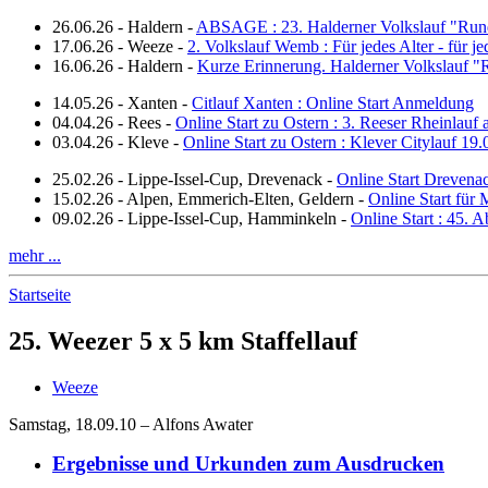
26.06.26
-
Haldern
-
ABSAGE : 23. Halderner Volkslauf "Run
17.06.26
-
Weeze
-
2. Volkslauf Wemb : Für jedes Alter - für j
16.06.26
-
Haldern
-
Kurze Erinnerung. Halderner Volkslauf 
14.05.26
-
Xanten
-
Citlauf Xanten : Online Start Anmeldung
04.04.26
-
Rees
-
Online Start zu Ostern : 3. Reeser Rheinlauf
03.04.26
-
Kleve
-
Online Start zu Ostern : Klever Citylauf 19
25.02.26
-
Lippe-Issel-Cup, Drevenack
-
Online Start Drevena
15.02.26
-
Alpen, Emmerich-Elten, Geldern
-
Online Start für 
09.02.26
-
Lippe-Issel-Cup, Hamminkeln
-
Online Start : 45.
mehr ...
Startseite
25. Weezer 5 x 5 km Staffellauf
Weeze
Samstag, 18.09.10 – Alfons Awater
Ergebnisse und Urkunden zum Ausdrucken