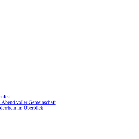
enfest
in Abend voller Gemeinschaft
derrhein im Überblick