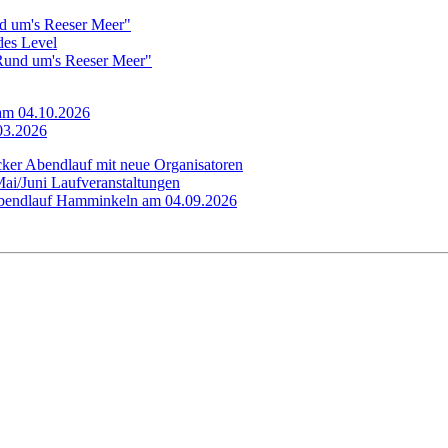
d um's Reeser Meer"
edes Level
"Rund um's Reeser Meer"
 am 04.10.2026
.03.2026
cker Abendlauf mit neue Organisatoren
Mai/Juni Laufveranstaltungen
 Abendlauf Hamminkeln am 04.09.2026