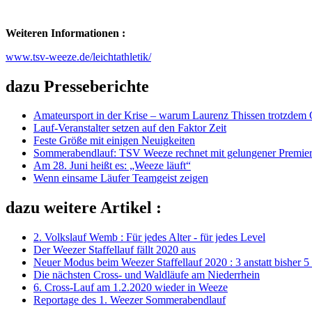
Weiteren Informationen :
www.tsv-weeze.de/leichtathletik/
dazu Presseberichte
Amateursport in der Krise – warum Laurenz Thissen trotzdem O
Lauf-Veranstalter setzen auf den Faktor Zeit
Feste Größe mit einigen Neuigkeiten
Sommerabendlauf: TSV Weeze rechnet mit gelungener Premie
Am 28. Juni heißt es: „Weeze läuft“
Wenn einsame Läufer Teamgeist zeigen
dazu weitere Artikel :
2. Volkslauf Wemb : Für jedes Alter - für jedes Level
Der Weezer Staffellauf fällt 2020 aus
Neuer Modus beim Weezer Staffellauf 2020 : 3 anstatt bisher 5
Die nächsten Cross- und Waldläufe am Niederrhein
6. Cross-Lauf am 1.2.2020 wieder in Weeze
Reportage des 1. Weezer Sommerabendlauf