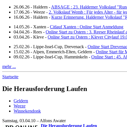
26.06.26
-
Haldern
-
ABSAGE : 23. Halderner Volkslauf "Run
17.06.26
-
Weeze
-
2. Volkslauf Wemb : Für jedes Alter - für j
16.06.26
-
Haldern
-
Kurze Erinnerung. Halderner Volkslauf 
14.05.26
-
Xanten
-
Citlauf Xanten : Online Start Anmeldung
04.04.26
-
Rees
-
Online Start zu Ostern : 3. Reeser Rheinlauf
03.04.26
-
Kleve
-
Online Start zu Ostern : Klever Citylauf 19
25.02.26
-
Lippe-Issel-Cup, Drevenack
-
Online Start Drevena
15.02.26
-
Alpen, Emmerich-Elten, Geldern
-
Online Start für 
09.02.26
-
Lippe-Issel-Cup, Hamminkeln
-
Online Start : 45.
mehr ...
Startseite
Die Herausforderung Laufen
Geldern
Weeze
Winnekendonk
Samstag, 03.04.10 – Alfons Awater
Die Herausforderung Laufen