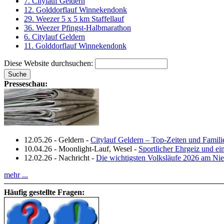
7. Citylauf Geldern
12. Golddorflauf Winnekendonk
29. Weezer 5 x 5 km Staffellauf
36. Weezer Pfingst-Halbmarathon
6. Citylauf Geldern
11. Golddorflauf Winnekendonk
Diese Website durchsuchen:
Presseschau:
12.05.26
-
Geldern
-
Citylauf Geldern – Top‑Zeiten und Famili
10.04.26
-
Moonlight-Lauf, Wesel
-
Sportlicher Ehrgeiz und e
12.02.26
-
Nachricht
-
Die wichtigsten Volksläufe 2026 am Nie
mehr ...
Häufig gestellte Fragen: