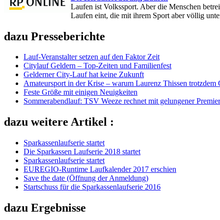
Laufen ist Volkssport. Aber die Menschen betrei
Laufen eint, die mit ihrem Sport aber völlig unte
dazu Presseberichte
Lauf-Veranstalter setzen auf den Faktor Zeit
Citylauf Geldern – Top‑Zeiten und Familienfest
Gelderner City-Lauf hat keine Zukunft
Amateursport in der Krise – warum Laurenz Thissen trotzdem O
Feste Größe mit einigen Neuigkeiten
Sommerabendlauf: TSV Weeze rechnet mit gelungener Premie
dazu weitere Artikel :
Sparkassenlaufserie startet
Die Sparkassen Laufserie 2018 startet
Sparkassenlaufserie startet
EUREGIO-Runtime Laufkalender 2017 erschien
Save the date (Öffnung der Anmeldung)
Startschuss für die Sparkassenlaufserie 2016
dazu Ergebnisse