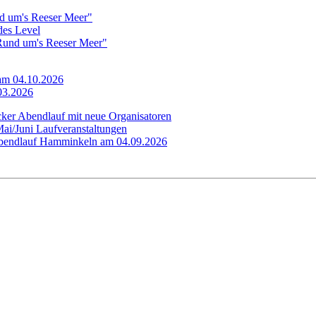
d um's Reeser Meer"
edes Level
"Rund um's Reeser Meer"
 am 04.10.2026
.03.2026
cker Abendlauf mit neue Organisatoren
Mai/Juni Laufveranstaltungen
 Abendlauf Hamminkeln am 04.09.2026