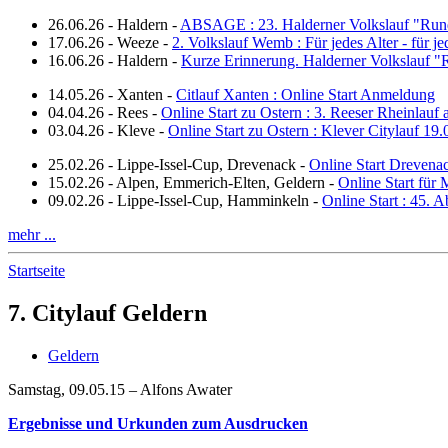
26.06.26
-
Haldern
-
ABSAGE : 23. Halderner Volkslauf "Run
17.06.26
-
Weeze
-
2. Volkslauf Wemb : Für jedes Alter - für j
16.06.26
-
Haldern
-
Kurze Erinnerung. Halderner Volkslauf 
14.05.26
-
Xanten
-
Citlauf Xanten : Online Start Anmeldung
04.04.26
-
Rees
-
Online Start zu Ostern : 3. Reeser Rheinlauf
03.04.26
-
Kleve
-
Online Start zu Ostern : Klever Citylauf 19
25.02.26
-
Lippe-Issel-Cup, Drevenack
-
Online Start Drevena
15.02.26
-
Alpen, Emmerich-Elten, Geldern
-
Online Start für 
09.02.26
-
Lippe-Issel-Cup, Hamminkeln
-
Online Start : 45.
mehr ...
Startseite
7. Citylauf Geldern
Geldern
Samstag, 09.05.15 – Alfons Awater
Ergebnisse und Urkunden zum Ausdrucken