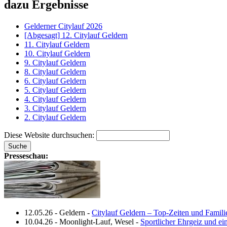
dazu Ergebnisse
Gelderner Citylauf 2026
[Abgesagt] 12. Citylauf Geldern
11. Citylauf Geldern
10. Citylauf Geldern
9. Citylauf Geldern
8. Citylauf Geldern
6. Citylauf Geldern
5. Citylauf Geldern
4. Citylauf Geldern
3. Citylauf Geldern
2. Citylauf Geldern
Diese Website durchsuchen:
Presseschau:
12.05.26
-
Geldern
-
Citylauf Geldern – Top‑Zeiten und Famili
10.04.26
-
Moonlight-Lauf, Wesel
-
Sportlicher Ehrgeiz und e