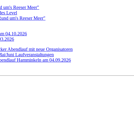
d um's Reeser Meer"
edes Level
"Rund um's Reeser Meer"
 am 04.10.2026
.03.2026
cker Abendlauf mit neue Organisatoren
Mai/Juni Laufveranstaltungen
 Abendlauf Hamminkeln am 04.09.2026