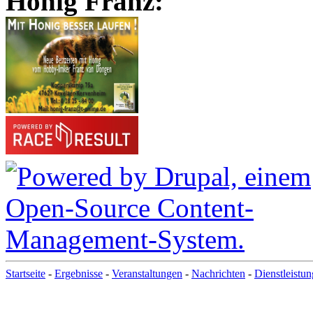
Honig Franz:
Startseite
-
Ergebnisse
-
Veranstaltungen
-
Nachrichten
-
Dienstleistu