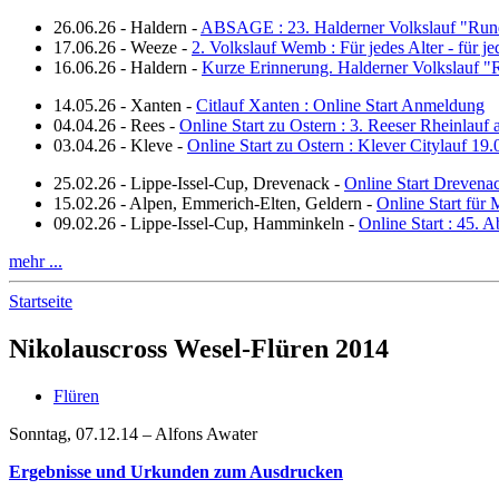
26.06.26
-
Haldern
-
ABSAGE : 23. Halderner Volkslauf "Run
17.06.26
-
Weeze
-
2. Volkslauf Wemb : Für jedes Alter - für j
16.06.26
-
Haldern
-
Kurze Erinnerung. Halderner Volkslauf 
14.05.26
-
Xanten
-
Citlauf Xanten : Online Start Anmeldung
04.04.26
-
Rees
-
Online Start zu Ostern : 3. Reeser Rheinlauf
03.04.26
-
Kleve
-
Online Start zu Ostern : Klever Citylauf 19
25.02.26
-
Lippe-Issel-Cup, Drevenack
-
Online Start Drevena
15.02.26
-
Alpen, Emmerich-Elten, Geldern
-
Online Start für 
09.02.26
-
Lippe-Issel-Cup, Hamminkeln
-
Online Start : 45.
mehr ...
Startseite
Nikolauscross Wesel-Flüren 2014
Flüren
Sonntag, 07.12.14 – Alfons Awater
Ergebnisse und Urkunden zum Ausdrucken