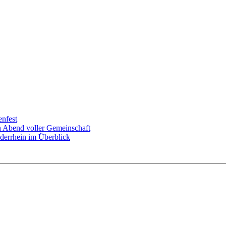
enfest
in Abend voller Gemeinschaft
derrhein im Überblick