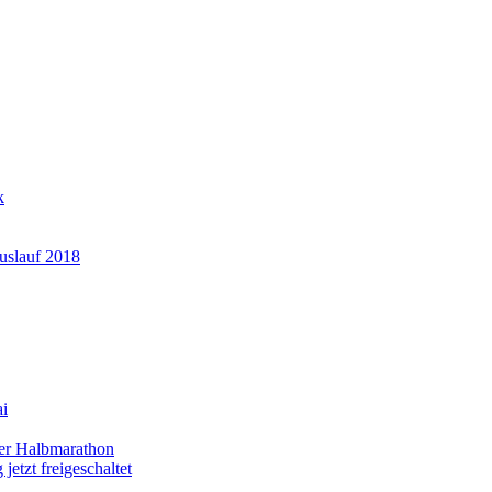
k
auslauf 2018
ai
ner Halbmarathon
etzt freigeschaltet