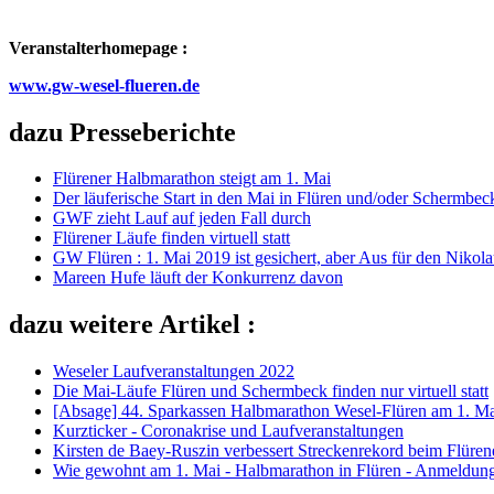
Veranstalterhomepage :
www.gw-wesel-flueren.de
dazu Presseberichte
Flürener Halbmarathon steigt am 1. Mai
Der läuferische Start in den Mai in Flüren und/oder Schermbec
GWF zieht Lauf auf jeden Fall durch
Flürener Läufe finden virtuell statt
GW Flüren : 1. Mai 2019 ist gesichert, aber Aus für den Nikol
Mareen Hufe läuft der Konkurrenz davon
dazu weitere Artikel :
Weseler Laufveranstaltungen 2022
Die Mai-Läufe Flüren und Schermbeck finden nur virtuell statt
[Absage] 44. Sparkassen Halbmarathon Wesel-Flüren am 1. M
Kurzticker - Coronakrise und Laufveranstaltungen
Kirsten de Baey-Ruszin verbessert Streckenrekord beim Flüre
Wie gewohnt am 1. Mai - Halbmarathon in Flüren - Anmeldung j