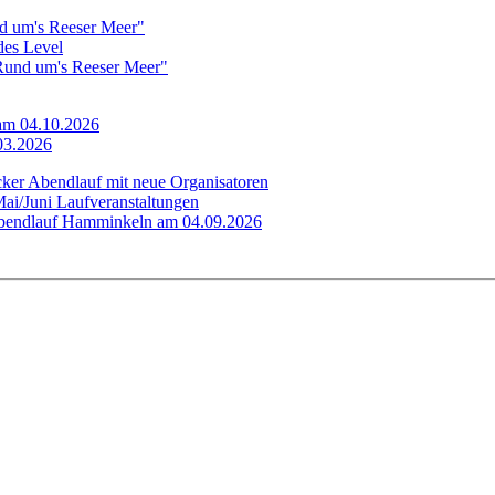
d um's Reeser Meer"
edes Level
"Rund um's Reeser Meer"
 am 04.10.2026
.03.2026
cker Abendlauf mit neue Organisatoren
Mai/Juni Laufveranstaltungen
 Abendlauf Hamminkeln am 04.09.2026