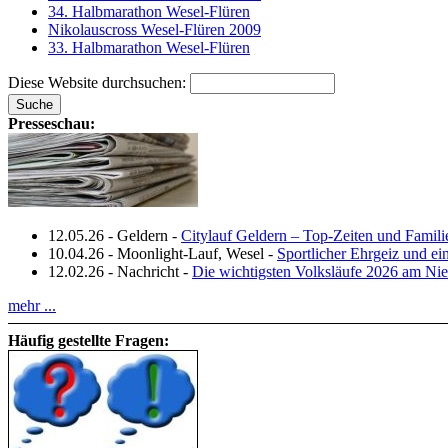
34. Halbmarathon Wesel-Flüren
Nikolauscross Wesel-Flüren 2009
33. Halbmarathon Wesel-Flüren
Diese Website durchsuchen:
Presseschau:
12.05.26
-
Geldern
-
Citylauf Geldern – Top‑Zeiten und Famili
10.04.26
-
Moonlight-Lauf, Wesel
-
Sportlicher Ehrgeiz und e
12.02.26
-
Nachricht
-
Die wichtigsten Volksläufe 2026 am Nie
mehr ...
Häufig gestellte Fragen: