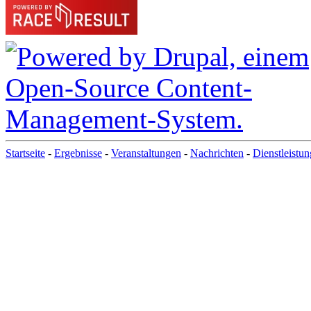
Startseite
-
Ergebnisse
-
Veranstaltungen
-
Nachrichten
-
Dienstleistu