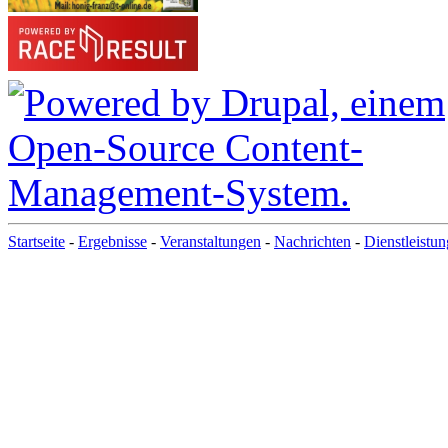
Startseite
-
Ergebnisse
-
Veranstaltungen
-
Nachrichten
-
Dienstleistu