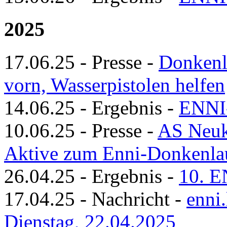
2025
17.06.25
-
Presse
-
Donkenla
vorn, Wasserpistolen helfen
14.06.25
-
Ergebnis
-
ENNI
10.06.25
-
Presse
-
AS Neuk
Aktive zum Enni-Donkenla
26.04.25
-
Ergebnis
-
10. E
17.04.25
-
Nachricht
-
enni
Dienstag, 22.04.2025