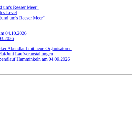
d um's Reeser Meer"
edes Level
"Rund um's Reeser Meer"
 am 04.10.2026
.03.2026
cker Abendlauf mit neue Organisatoren
Mai/Juni Laufveranstaltungen
 Abendlauf Hamminkeln am 04.09.2026