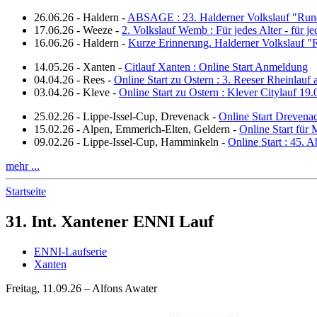
26.06.26
-
Haldern
-
ABSAGE : 23. Halderner Volkslauf "Run
17.06.26
-
Weeze
-
2. Volkslauf Wemb : Für jedes Alter - für j
16.06.26
-
Haldern
-
Kurze Erinnerung. Halderner Volkslauf 
14.05.26
-
Xanten
-
Citlauf Xanten : Online Start Anmeldung
04.04.26
-
Rees
-
Online Start zu Ostern : 3. Reeser Rheinlauf
03.04.26
-
Kleve
-
Online Start zu Ostern : Klever Citylauf 19
25.02.26
-
Lippe-Issel-Cup, Drevenack
-
Online Start Drevena
15.02.26
-
Alpen, Emmerich-Elten, Geldern
-
Online Start für 
09.02.26
-
Lippe-Issel-Cup, Hamminkeln
-
Online Start : 45.
mehr ...
Startseite
31. Int. Xantener ENNI Lauf
ENNI-Laufserie
Xanten
Freitag, 11.09.26 – Alfons Awater