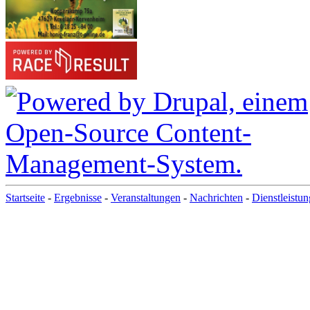
Startseite
-
Ergebnisse
-
Veranstaltungen
-
Nachrichten
-
Dienstleistu