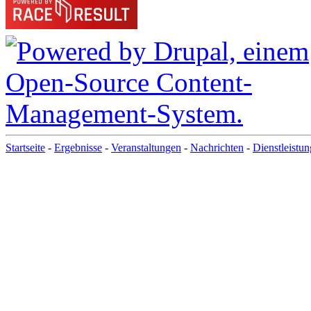
Startseite
-
Ergebnisse
-
Veranstaltungen
-
Nachrichten
-
Dienstleistu