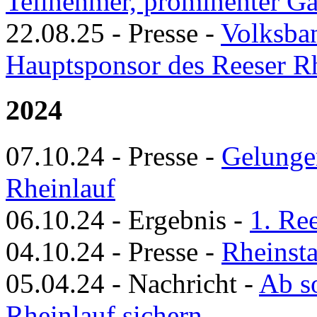
Teilnehmer, prominenter G
22.08.25
-
Presse
-
Volksba
Hauptsponsor des Reeser R
2024
07.10.24
-
Presse
-
Gelunge
Rheinlauf
06.10.24
-
Ergebnis
-
1. Re
04.10.24
-
Presse
-
Rheinsta
05.04.24
-
Nachricht
-
Ab so
Rheinlauf sichern