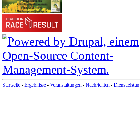
Startseite
-
Ergebnisse
-
Veranstaltungen
-
Nachrichten
-
Dienstleistu