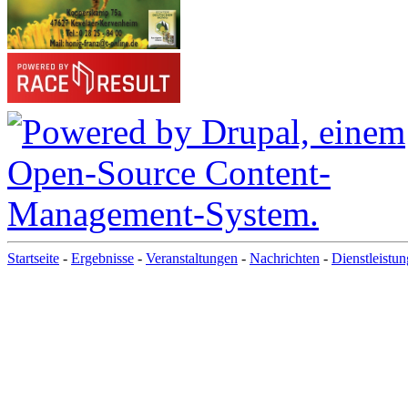
Startseite
-
Ergebnisse
-
Veranstaltungen
-
Nachrichten
-
Dienstleistu