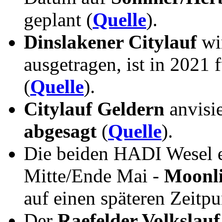
geplant (
Quelle
).
Dinslakener Citylauf
wi
ausgetragen, ist in 2021 
(
Quelle
).
Citylauf Geldern
anvisi
abgesagt
(
Quelle
).
Die beiden HADI Wesel e
Mitte/Ende Mai -
Moonli
auf einen späteren Zeitp
Der
Raefelder Volkslauf