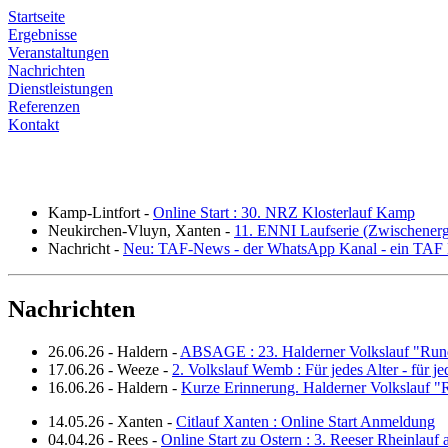
Startseite
Ergebnisse
Veranstaltungen
Nachrichten
Dienstleistungen
Referenzen
Kontakt
Kamp-Lintfort
-
Online Start : 30. NRZ Klosterlauf Kamp
Neukirchen-Vluyn, Xanten
-
11. ENNI Laufserie (Zwischener
Nachricht
-
Neu: TAF-News - der WhatsApp Kanal - ein TAF N
Nachrichten
26.06.26
-
Haldern
-
ABSAGE : 23. Halderner Volkslauf "Run
17.06.26
-
Weeze
-
2. Volkslauf Wemb : Für jedes Alter - für j
16.06.26
-
Haldern
-
Kurze Erinnerung. Halderner Volkslauf 
14.05.26
-
Xanten
-
Citlauf Xanten : Online Start Anmeldung
04.04.26
-
Rees
-
Online Start zu Ostern : 3. Reeser Rheinlauf