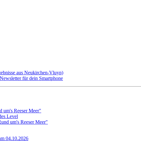
gebnisse aus Neukirchen-Vluyn)
ewsletter für dein Smartphone
d um's Reeser Meer"
edes Level
"Rund um's Reeser Meer"
 am 04.10.2026