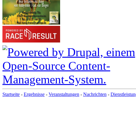
Startseite
-
Ergebnisse
-
Veranstaltungen
-
Nachrichten
-
Dienstleistu