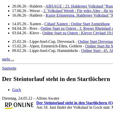
26.06.26
-
Haldern
-
ABSAGE : 23. Halderner Volkslauf "Run
17.06.26
-
Weeze
-
2. Volkslauf Wemb : Für jedes Alter - für j
16.06.26
-
Haldern
-
Kurze Erinnerung. Halderner Volkslauf 
14.05.26
-
Xanten
-
Citlauf Xanten : Online Start Anmeldung
04.04.26
-
Rees
-
Online Start zu Ostern : 3. Reeser Rheinlauf
03.04.26
-
Kleve
-
Online Start zu Ostern : Klever Citylauf 19
25.02.26
-
Lippe-Issel-Cup, Drevenack
-
Online Start Drevena
15.02.26
-
Alpen, Emmerich-Elten, Geldern
-
Online Start für 
09.02.26
-
Lippe-Issel-Cup, Hamminkeln
-
Online Start : 45.
mehr ...
Startseite
Der Steintorlauf steht in den Startlöchern
Goch
Dienstag, 24.05.22 – Alfons Awater
Der Steintorlauf steht in den Startlöchern (€)
Am 18. Juni findet der Volkslauf in Goch statt.