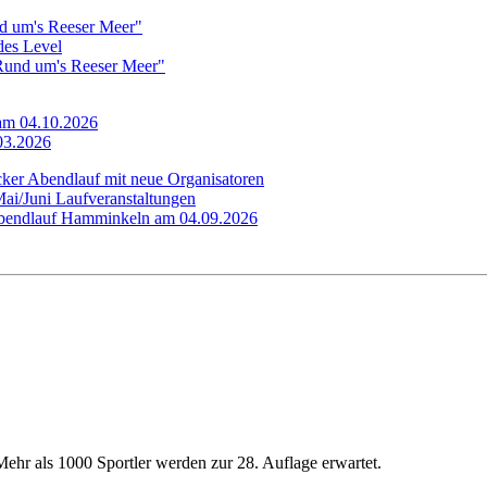
d um's Reeser Meer"
edes Level
"Rund um's Reeser Meer"
 am 04.10.2026
.03.2026
cker Abendlauf mit neue Organisatoren
Mai/Juni Laufveranstaltungen
 Abendlauf Hamminkeln am 04.09.2026
 Mehr als 1000 Sportler werden zur 28. Auflage erwartet.