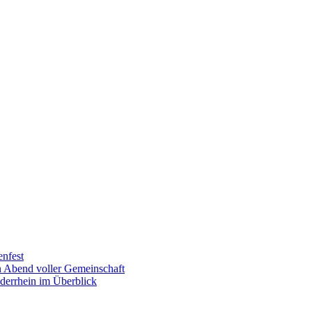
enfest
in Abend voller Gemeinschaft
derrhein im Überblick