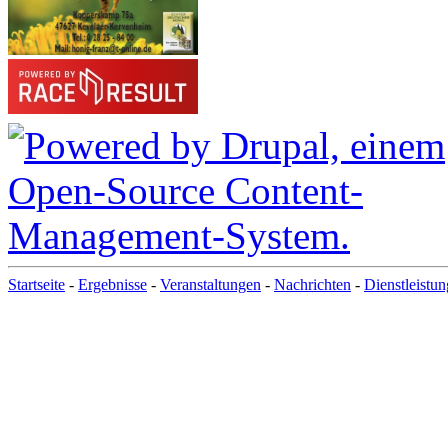
Startseite
-
Ergebnisse
-
Veranstaltungen
-
Nachrichten
-
Dienstleistu