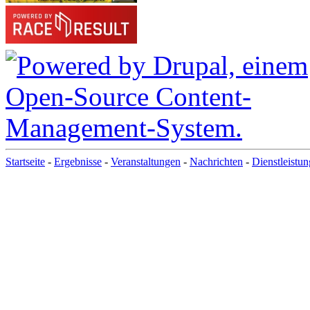
Startseite
-
Ergebnisse
-
Veranstaltungen
-
Nachrichten
-
Dienstleistu