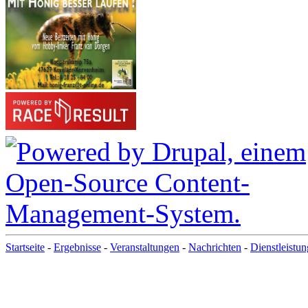
Startseite
-
Ergebnisse
-
Veranstaltungen
-
Nachrichten
-
Dienstleistu