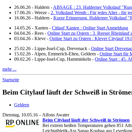
26.06.26
-
Haldern
-
ABSAGE : 23. Halderner Volkslauf "Run
17.06.26
-
Weeze
-
2. Volkslauf Wemb : Für jedes Alter - für j
16.06.26
-
Haldern
-
Kurze Erinnerung. Halderner Volkslauf 
14.05.26
-
Xanten
-
Citlauf Xanten : Online Start Anmeldung
04.04.26
-
Rees
-
Online Start zu Ostern : 3. Reeser Rheinlauf
03.04.26
-
Kleve
-
Online Start zu Ostern : Klever Citylauf 19
25.02.26
-
Lippe-Issel-Cup, Drevenack
-
Online Start Drevena
15.02.26
-
Alpen, Emmerich-Elten, Geldern
-
Online Start für 
09.02.26
-
Lippe-Issel-Cup, Hamminkeln
-
Online Start : 45.
mehr ...
Startseite
Beim Citylauf läuft der Schweiß in Ströme
Geldern
Dienstag, 10.05.16 – Alfons Awater
Beim Citylauf läuft der Schweiß in Strömen
Bei extrem heißen Temperaturen gehen 851 Athle
Leichtathletik-Ass Sanaa Koubaa aus Leverkus