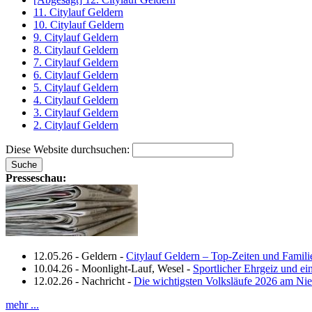
11. Citylauf Geldern
10. Citylauf Geldern
9. Citylauf Geldern
8. Citylauf Geldern
7. Citylauf Geldern
6. Citylauf Geldern
5. Citylauf Geldern
4. Citylauf Geldern
3. Citylauf Geldern
2. Citylauf Geldern
Diese Website durchsuchen:
Presseschau:
12.05.26
-
Geldern
-
Citylauf Geldern – Top‑Zeiten und Famili
10.04.26
-
Moonlight-Lauf, Wesel
-
Sportlicher Ehrgeiz und e
12.02.26
-
Nachricht
-
Die wichtigsten Volksläufe 2026 am Nie
mehr ...