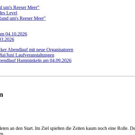
d um's Reeser Meer"
edes Level
"Rund um's Reeser Meer"
 am 04.10.2026
.03.2026
cker Abendlauf mit neue Organisatoren
Mai/Juni Laufveranstaltungen
 Abendlauf Hamminkeln am 04.09.2026
n
ten an den Start. Im Ziel spielten die Zeiten kaum noch eine Rolle. D
en.