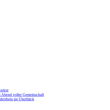
enfest
in Abend voller Gemeinschaft
derrhein im Überblick