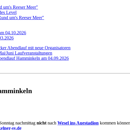
d um's Reeser Meer"
edes Level
"Rund um's Reeser Meer"
 am 04.10.2026
.03.2026
cker Abendlauf mit neue Organisatoren
Mai/Juni Laufveranstaltungen
 Abendlauf Hamminkeln am 04.09.2026
Hamminkeln
e Sonntag nachmittag
nicht
nach
Wesel ins Auestadion
kommen können,
lner-sv.de