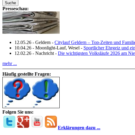
Presseschau:
12.05.26
-
Geldern
-
Citylauf Geldern – Top‑Zeiten und Famili
10.04.26
-
Moonlight-Lauf, Wesel
-
Sportlicher Ehrgeiz und e
12.02.26
-
Nachricht
-
Die wichtigsten Volksläufe 2026 am Nie
mehr ...
Häufig gestellte Fragen:
Folgen Sie uns:
Erklärungen dazu ...