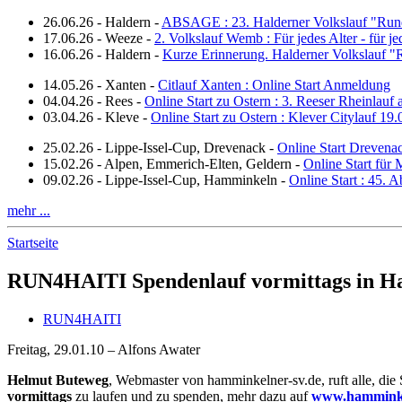
26.06.26
-
Haldern
-
ABSAGE : 23. Halderner Volkslauf "Run
17.06.26
-
Weeze
-
2. Volkslauf Wemb : Für jedes Alter - für j
16.06.26
-
Haldern
-
Kurze Erinnerung. Halderner Volkslauf 
14.05.26
-
Xanten
-
Citlauf Xanten : Online Start Anmeldung
04.04.26
-
Rees
-
Online Start zu Ostern : 3. Reeser Rheinlauf
03.04.26
-
Kleve
-
Online Start zu Ostern : Klever Citylauf 19
25.02.26
-
Lippe-Issel-Cup, Drevenack
-
Online Start Drevena
15.02.26
-
Alpen, Emmerich-Elten, Geldern
-
Online Start für 
09.02.26
-
Lippe-Issel-Cup, Hamminkeln
-
Online Start : 45.
mehr ...
Startseite
RUN4HAITI Spendenlauf vormittags in 
RUN4HAITI
Freitag, 29.01.10 – Alfons Awater
Helmut Buteweg
, Webmaster von hamminkelner-sv.de, ruft alle, di
vormittags
zu laufen und zu spenden, mehr dazu auf
www.hamminke